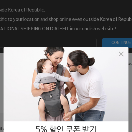
ide Korea of Republic.
fic to your location and shop online even outside Korea of Republ
TIONAL SHIPPING ON DIAL-FIT in our english web site!
CONTINUE
What is Dial-Fit
Blog
Customer Care
Abo
Login
5% 할인 쿠폰 받기
l or ID