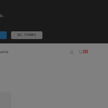
ic.
NO, THANKS
(0)
ut Us