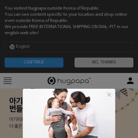
You visited Hugpapa outside Korea of Republic.
You can see content specific to your location and shop online
even outside Korea of Republic.
We provide FREE INTERNATIONAL SHIPPING ON DIAL-FIT in our
english web site!
English
CONTINUE
NO, THANKS
아기띠
번들 상품
아기띠와 다양한 외출 용품을
더 좋은 가격으로 만나보세요.