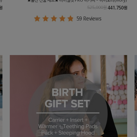
)
★출산 선물 세트★ 다이얼핏 PRO 아기띠 - 아이보리(Ivory)
원
525,000원
441,750원
59 Reviews