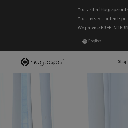
You visited Hugpapa outs
You can see content speci
We provide FREE INTERNA
English
Shop