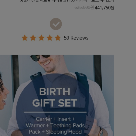
★출산 선물 세트★ 다이얼핏 PRO 아기띠 - 토프 아이보리
525,000원
441,750원
59 Reviews