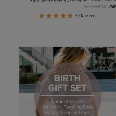
★출산 선물 세트★ 다이얼핏 PRO 아기띠 - 오트밀(Oatmeal
525,000원
441,750
59 Reviews