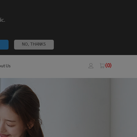
ic.
NO, THANKS
(0)
ut Us