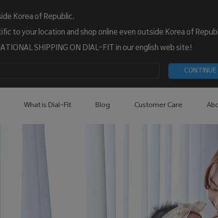
ide Korea of Republic.
fic to your location and shop online even outside Korea of Republ
TIONAL SHIPPING ON DIAL-FIT in our english web site!
CONTINUE
What is Dial-Fit
Blog
Customer Care
Abo