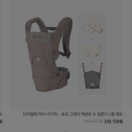
트
다이얼핏 PRO 아기띠 - 토프 그레이 액센트 & 침받이 2종 세트
원
369,000원
339,150원