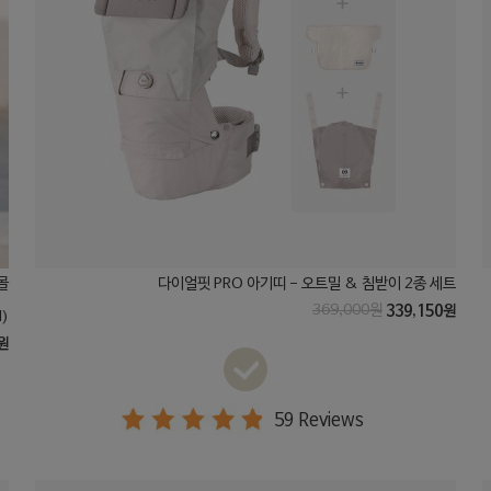
콜
다이얼핏 PRO 아기띠 - 오트밀 & 침받이 2종 세트
369,000원
339,150원
l)
원
59 Reviews