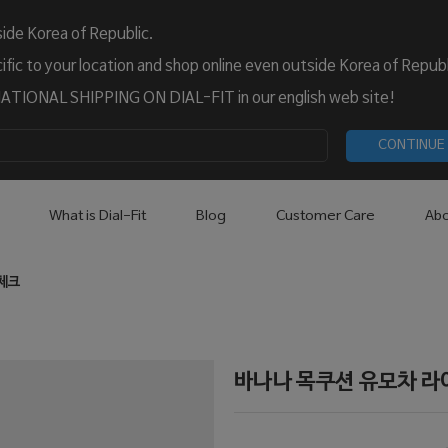
ide Korea of Republic.
fic to your location and shop online even outside Korea of Republ
TIONAL SHIPPING ON DIAL-FIT in our english web site!
CONTINUE
What is Dial-Fit
Blog
Customer Care
Abo
이체크
바나나 목쿠션 유모차 라