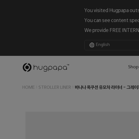
You visited Hugpapa outs
You can see content speci
We provide FREE INTERNA
English
Shop
:
:
바나나 목쿠션 유모차 라이너 - 그레
HOME
STROLLER LINER