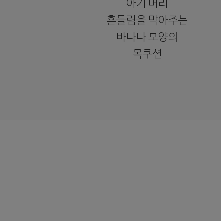
아기 머리
흔들림을 막아주는
바나나 모양의
목쿠션