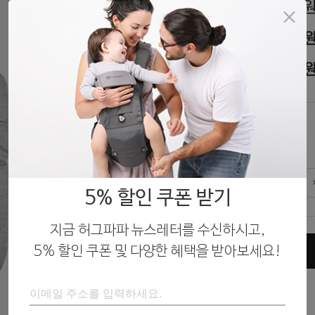
46,000
판매가
35,000
할인가
33,250
회원가
색상
화
수량
5% 할인 쿠폰 받기
라
지금 허그파파 뉴스레터를 수신하시고,
5% 할인 쿠폰 및 다양한 혜택을 받아보세요!
구매하기
다
네