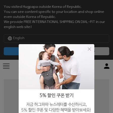
You visited Hugpapa outside Korea of Republic.
You can see content specific to your location and shop online
even outside Korea of Republic.
We provide FREE INTERNATIONAL SHIPPING ON DIAL-FIT in our
english web site!
English
CONTINUE
NO, THANKS
5% 할인 쿠폰 받기
지금 허그파파 뉴스레터를 수신하시고,
5% 할인 쿠폰 및 다양한 혜택을 받아보세요!