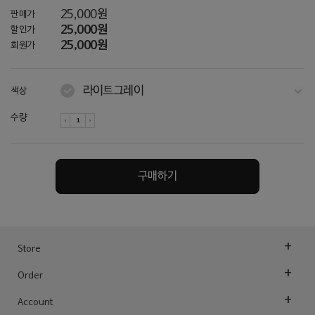
25,000원
판매가
25,000원
할인가
25,000원
회원가
라이트그레이
색상
아이보리
수량
토프
차콜
구매하기
네이비
다크그레이
오트밀
Store
Order
오트밀
Account