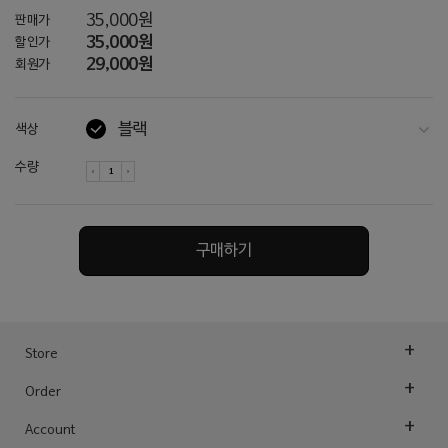
35,000원
판매가
35,000원
할인가
29,000원
회원가
블랙
색상
오트밀
수량
라이트그레이
핑크
구매하기
Store
Order
Account