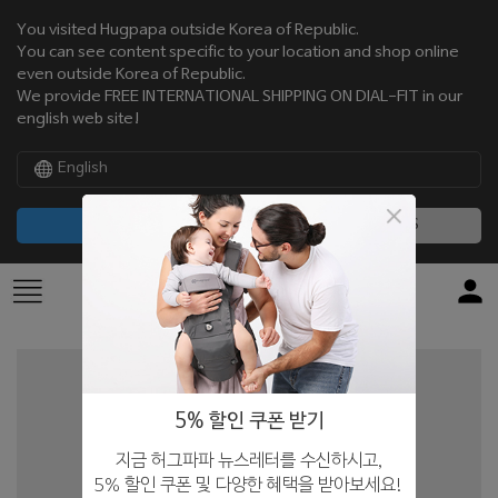
You visited Hugpapa outside Korea of Republic.
You can see content specific to your location and shop online
even outside Korea of Republic.
We provide FREE INTERNATIONAL SHIPPING ON DIAL-FIT in our
english web site!
English
CONTINUE
NO, THANKS
5% 할인 쿠폰 받기
지금 허그파파 뉴스레터를 수신하시고,
5% 할인 쿠폰 및 다양한 혜택을 받아보세요!