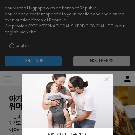
You visited Hugpapa outside Korea of Republic.
You can see content specific to your location and shop online
even outside Korea of Republic.
We provide FREE INTERNATIONAL SHIPPING ON DIAL-FIT in our
english web site!
English
CONTINUE
NO, THANKS
아기띠
워머
코쿤 베이비 워머로
가겹고 따뜻하게
외출하세요