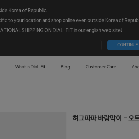
ide Korea of Republic.
fic to your location and shop online even outside Korea of Republ
TIONAL SHIPPING ON DIAL-FIT in our english web site!
CONTINUE
What is Dial-Fit
Blog
Customer Care
Abo
허그파파 바람막이 - 오