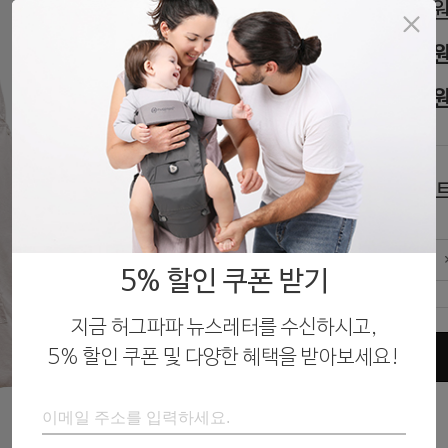
59,000
판매가
59,000
할인가
56,050
회원가
오
색상
라
수량
5% 할인 쿠폰 받기
지금 허그파파 뉴스레터를 수신하시고,
5% 할인 쿠폰 및 다양한 혜택을 받아보세요!
구매하기