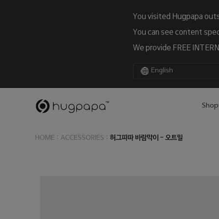
You visited Hugpapa outs
You can see content speci
We provide FREE INTERNA
English
Shop
:
:
허그파파 바람막이 - 오트밀
HOME
ACCESSORIES