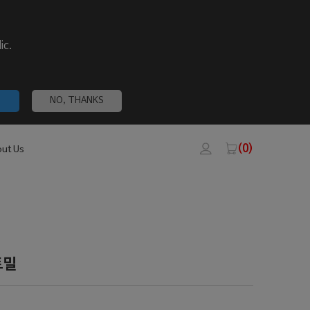
ic.
NO, THANKS
(0)
ut Us
트밀