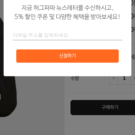
179,00
판매가
지금 허그파파 뉴스레터를 수신하시고,
179,00
5% 할인 쿠폰 및 다양한 혜택을 받아보세요!
할인가
170,05
회원가
신청하기
블
색상
라
수량
차
구매하기
토
아