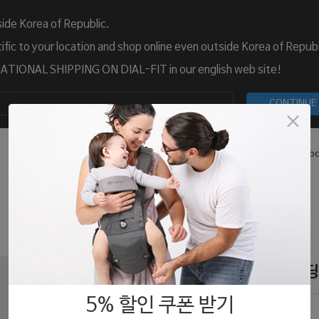
ide Korea of Republic.
fic to your location and shop online even outside Korea of Republ
TIONAL SHIPPING ON DIAL-FIT in our english web site!
CONTINUE
What is Dial-Fit
Blog
Customer Care
Abo
다이얼핏 MAX 퍼피 패딩
5% 할인 쿠폰 받기