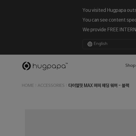
You visited Hugpapa outs
You can see content speci
We provide FREE INTERNA
English
Shop
:
:
다이얼핏 MAX 퍼피 패딩 워머 - 블랙
HOME
ACCESSORIES