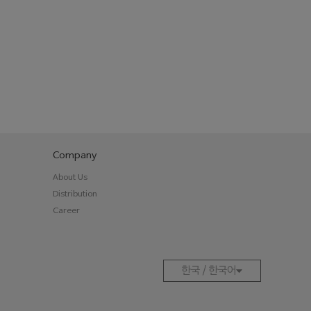
크
Company
About Us
Distribution
Career
한국 / 한국어