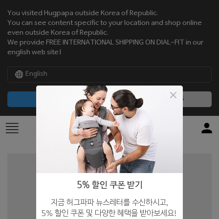
You visited Hugpapa outside Korea of Republic.
You can see content specific to your location and shop online
even outside Korea of Republic.
We provide FREE INTERNATIONAL SHIPPING ON DIAL-FIT in our
english web site!
English
CONTINUE
NO, THANKS
5% 할인 쿠폰 받기
지금 허그파파 뉴스레터를 수신하시고,
5% 할인 쿠폰 및 다양한 혜택을 받아보세요!