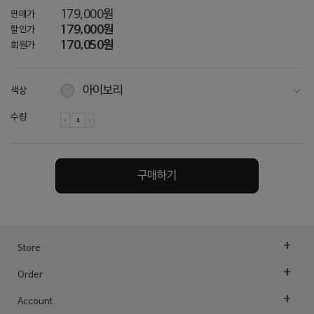
179,000원
판매가
179,000원
할인가
170,050원
회원가
아이보리
색상
라이트그레이
수량
차콜
토프
구매하기
블랙
핑크
Store
Order
Account