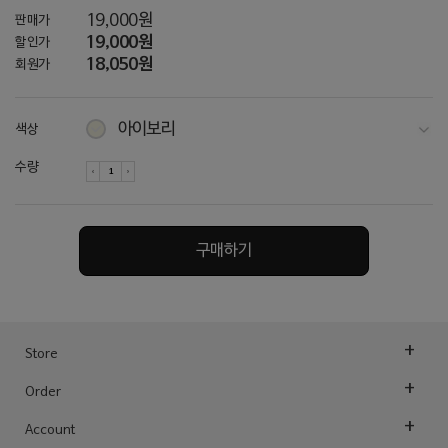
19,000원
판매가
19,000원
할인가
18,050원
회원가
아이보리
색상
다크그레이
수량
차콜
네이비
구매하기
토프
Store
Order
Account