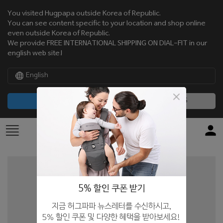
You visited Hugpapa outside Korea of Republic.
You can see content specific to your location and shop online
even outside Korea of Republic.
We provide FREE INTERNATIONAL SHIPPING ON DIAL-FIT in our
english web site!
English
CONTINUE
NO, THANKS
5% 할인 쿠폰 받기
지금 허그파파 뉴스레터를 수신하시고,
5% 할인 쿠폰 및 다양한 혜택을 받아보세요!