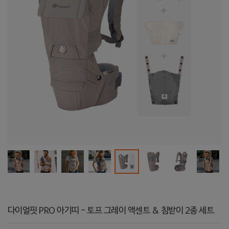
다이얼핏 PRO 아기띠 - 토프 그레이 액센트 & 침받이 2종 세트