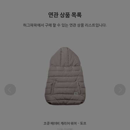
연관 상품 목록
허그파파에서 구매 할 수 있는 연관 상품 리스트입니다.
코쿤 베이비 캐리어 워머 - 토프
코쿤
109,000원