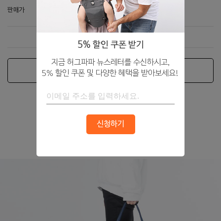
19,000원
판매가
5% 할인 쿠폰 받기
지금 허그파파 뉴스레터를 수신하시고,
품절
5% 할인 쿠폰 및 다양한 혜택을 받아보세요!
Foldable Luggage Bag
신청하기
폴더블 러기지 백