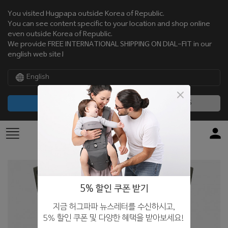
You visited Hugpapa outside Korea of Republic.
You can see content specific to your location and shop online
even outside Korea of Republic.
We provide FREE INTERNATIONAL SHIPPING ON DIAL-FIT in our
english web site!
English
CONTINUE
NO, THANKS
5% 할인 쿠폰 받기
지금 허그파파 뉴스레터를 수신하시고,
5% 할인 쿠폰 및 다양한 혜택을 받아보세요!