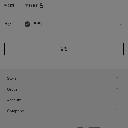
19,000원
판매가
카키
색상
라이트그레이
다크그레이
품절
차콜
네이비
토프 / 아이보리
Store
Order
아이보리
Account
오트밀
Company