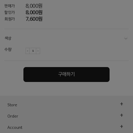
8,000원
판매가
8,000원
할인가
7,600원
회원가
색상
수량
라이트그레이
구매하기
다크그레이
차콜
네이비
Store
카키
Order
토프 / 아이보리
Account