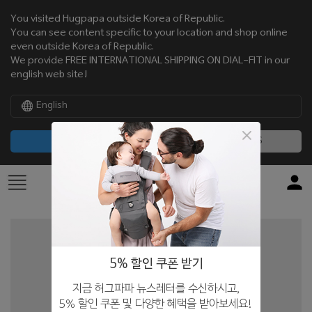
You visited Hugpapa outside Korea of Republic.
You can see content specific to your location and shop online
even outside Korea of Republic.
We provide FREE INTERNATIONAL SHIPPING ON DIAL-FIT in our
english web site!
English
CONTINUE
NO, THANKS
5% 할인 쿠폰 받기
지금 허그파파 뉴스레터를 수신하시고,
5% 할인 쿠폰 및 다양한 혜택을 받아보세요!