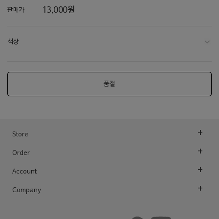
13,000원
판매가
색상
품절
라이트그레이
다크그레이
차콜
Store
네이비
Order
카키
Account
토프 / 아이보리
Company