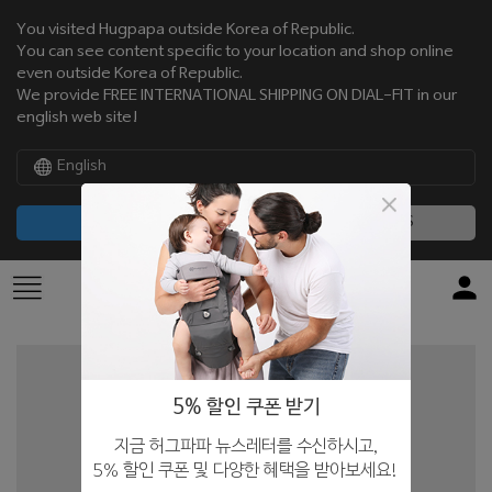
You visited Hugpapa outside Korea of Republic.
You can see content specific to your location and shop online
even outside Korea of Republic.
We provide FREE INTERNATIONAL SHIPPING ON DIAL-FIT in our
english web site!
English
CONTINUE
NO, THANKS
5% 할인 쿠폰 받기
지금 허그파파 뉴스레터를 수신하시고,
5% 할인 쿠폰 및 다양한 혜택을 받아보세요!