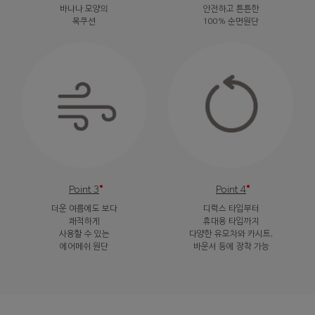
바나나 모양의
안전하고 튼튼한
목쿠션
100% 순면원단
Point 3
Point 4
더운 여름에도 보다
디럭스 타입부터
쾌적하게
휴대용 타입까지
사용할 수 있는
다양한 유모차와 카시트,
에어메쉬 원단
바운서 등에 장착 가능