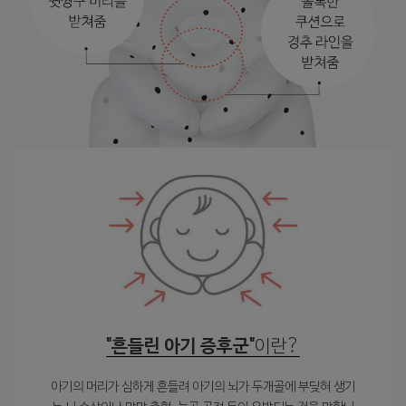
"흔들린 아기 증후군"
이란?
아기의 머리가 심하게 흔들려 아기의 뇌가 두개골에 부딪혀 생기