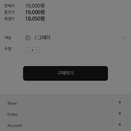
19,000원
판매가
19,000원
할인가
18,050원
회원가
/ 그레이
색상
라이트그레이
수량
다크그레이
차콜
구매하기
네이비
카키
토프 / 아이보리
Store
아이보리
Order
오트밀
Account