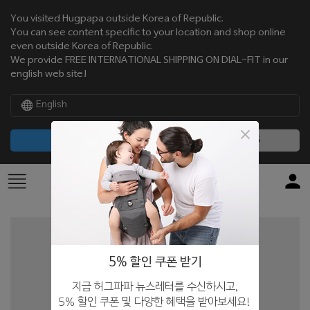
You visited Hugpapa outside Korea of Republic.
You can see content specific to your location and shop online
even outside Korea of Republic.
We provide FREE INTERNATIONAL SHIPPING ON DIAL-FIT in our
english web site!
English
CONTINUE
NO, THANKS
5% 할인 쿠폰 받기
지금 허그파파 뉴스레터를 수신하시고,
5% 할인 쿠폰 및 다양한 혜택을 받아보세요!